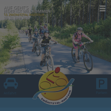
AUF GEHT'S
JEDER IST WILLKOMMEN
13. ZWÖNITZTAL-RADTOUR
SO, 22. JUNI 2025
Parken
Anfahrt