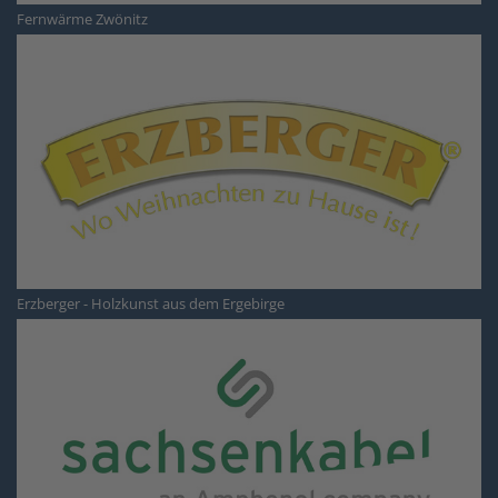
Fernwärme Zwönitz
Erzberger - Holzkunst aus dem Ergebirge