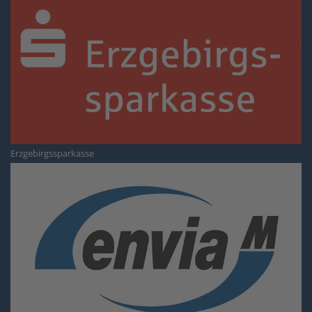
Erzgebirgssparkasse