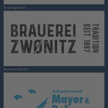
fit-und-gesund
Brauerei Zwönitz