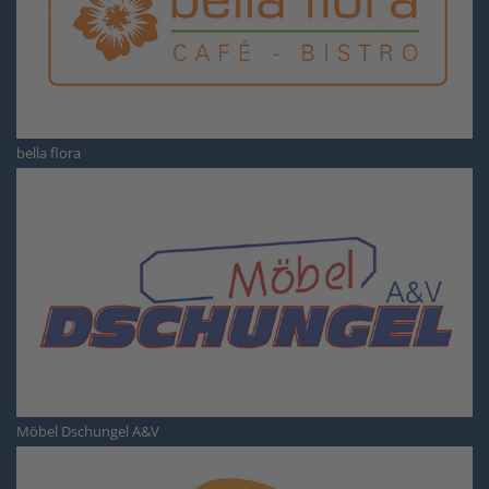
bella flora
Möbel Dschungel A&V