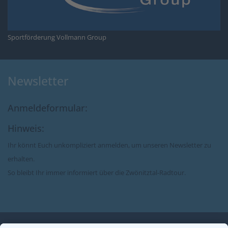
Sportförderung Vollmann Group
Newsletter
Anmeldeformular:
Hinweis:
Ihr könnt Euch unkompliziert anmelden, um unseren Newsletter zu
erhalten.
So bleibt Ihr immer informiert über die Zwönitztal-Radtour.