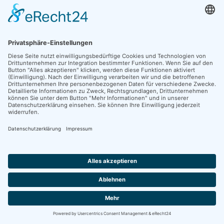
Zwönitztal-Radtour
WILLKOMMEN
TEILNAHMEBEDINGUNGEN
SPONSOREN
KONTAKT
ANFAHRT
PARKEN
IMPRESSUM
DATENSCHUTZ
COOKIE-EINSTELLUNGEN
KLAUS-NEUKIRCHNER-RUNDE
ARCHIV
TOUR 2022
TOUR 2019