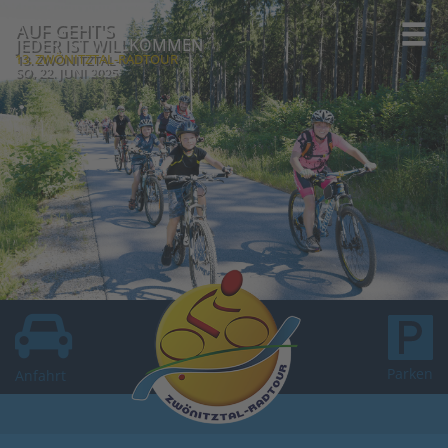
AUF GEHT'S
JEDER IST WILLKOMMEN
13. ZWÖNITZTAL-RADTOUR
SO, 22. JUNI 2025
Parken
Anfahrt