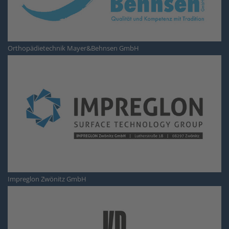
Orthopädietechnik Mayer&Behnsen GmbH
Impreglon Zwönitz GmbH