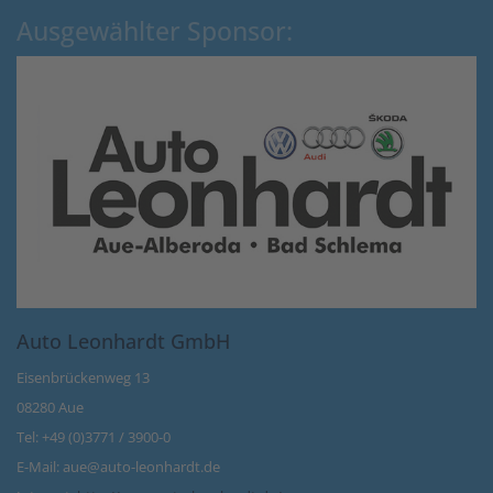
Ausgewählter Sponsor:
Auto Leonhardt GmbH
Eisenbrückenweg 13
08280 Aue
Tel: +49 (0)3771 / 3900-0
E-Mail: aue@auto-leonhardt.de