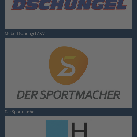
Möbel Dschungel A&V
Der Sportmacher