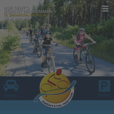
AUF GEHT'S
JEDER IST WILLKOMMEN
13. ZWÖNITZTAL-RADTOUR
SO, 22. JUNI 2025
Parken
Anfahrt