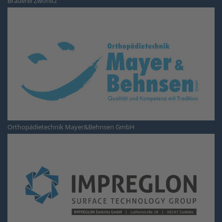
Brauerei Zwönitz
Orthopädietechnik Mayer&Behnsen GmbH