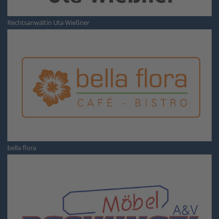
Rechtsanwältin Uta Wießner
bella flora