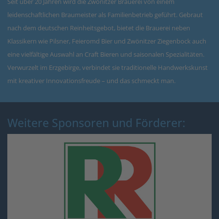
Seit über 20 Jahren wird die Zwönitzer Brauerei von einem
leidenschaftlichen Braumeister als Familienbetrieb geführt. Gebraut
nach dem deutschen Reinheitsgebot, bietet die Brauerei neben
Klassikern wie Pilsner, Feieromd Bier und Zwönitzer Ziegenbock auch
eine vielfältige Auswahl an Craft Bieren und saisonalen Spezialitäten.
Verwurzelt im Erzgebirge, verbindet sie traditionelle Handwerkskunst
mit kreativer Innovationsfreude – und das schmeckt man.
Weitere Sponsoren und Förderer: