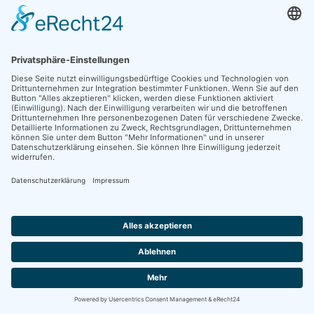
erhalten.
So bleibt Ihr immer informiert über die Zwönitztal-Radtour.
Zwönitztal-Radtour
WILLKOMMEN
TEILNAHMEBEDINGUNGEN
SPONSOREN
KONTAKT
ANFAHRT
PARKEN
IMPRESSUM