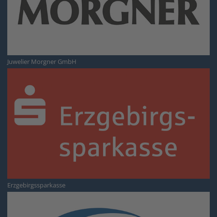
Juwelier Morgner GmbH
Erzgebirgssparkasse