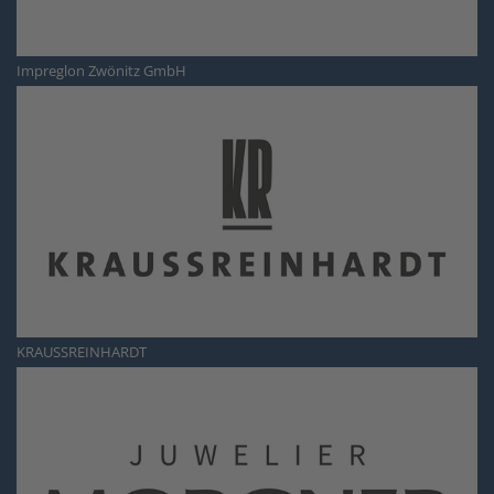
Impreglon Zwönitz GmbH
KRAUSSREINHARDT