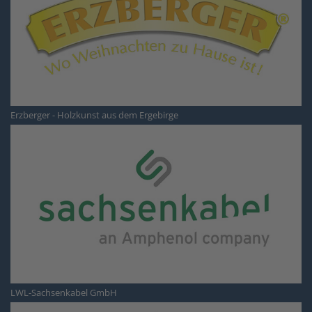
Erzberger - Holzkunst aus dem Ergebirge
LWL-Sachsenkabel GmbH