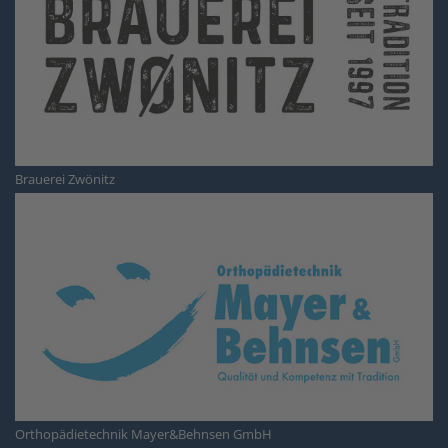
Brauerei Zwönitz
Orthopädietechnik Mayer&Behnsen GmbH