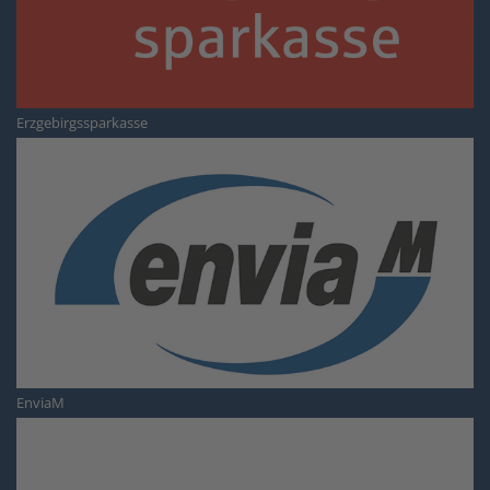
Erzgebirgssparkasse
EnviaM