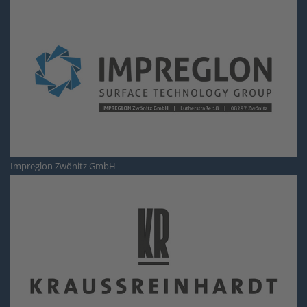
Impreglon Zwönitz GmbH