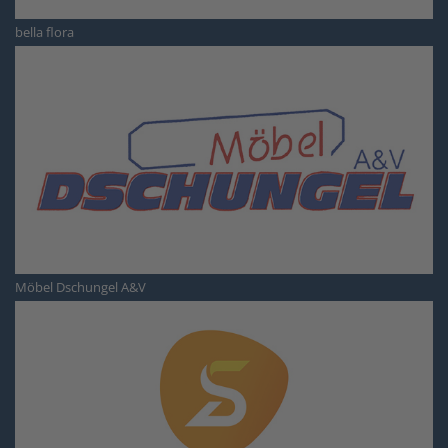
bella flora
Möbel Dschungel A&V