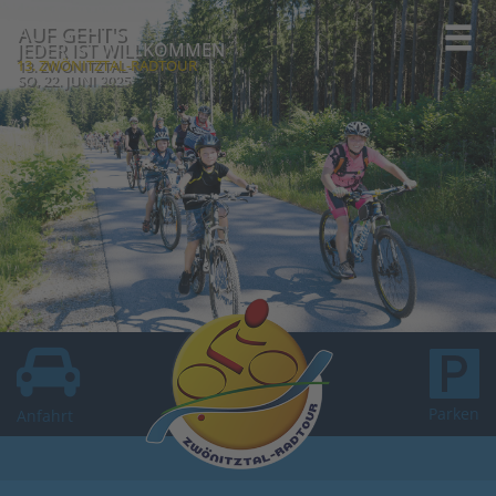
AUF GEHT'S
JEDER IST WILLKOMMEN
13. ZWÖNITZTAL-RADTOUR
SO, 22. JUNI 2025
Parken
Anfahrt