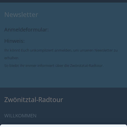
Newsletter
Anmeldeformular:
Hinweis:
Ihr könnt Euch unkompliziert anmelden, um unseren Newsletter zu
erhalten.
So bleibt Ihr immer informiert über die Zwönitztal-Radtour.
Zwönitztal-Radtour
WILLKOMMEN