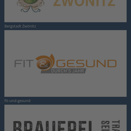
Bergstadt Zwönitz
fit-und-gesund