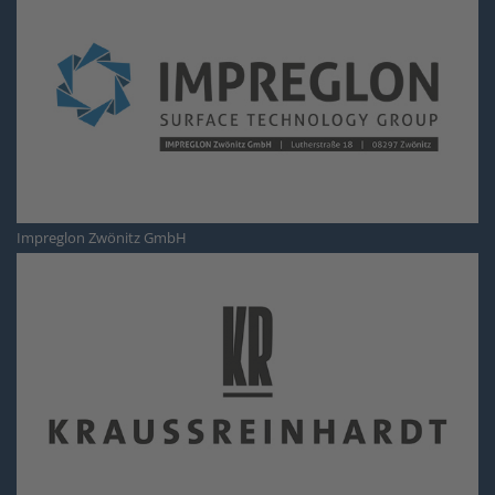
Impreglon Zwönitz GmbH