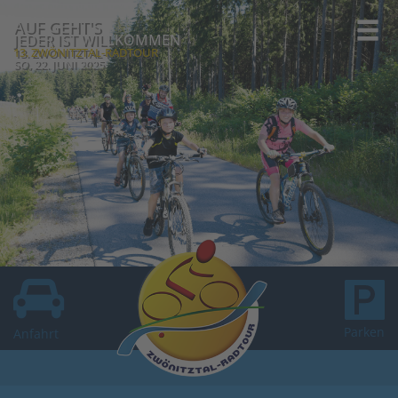
AUF GEHT'S
JEDER IST WILLKOMMEN
13. ZWÖNITZTAL-RADTOUR
SO, 22. JUNI 2025
Parken
Anfahrt