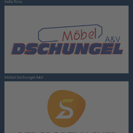
bella flora
Möbel Dschungel A&V