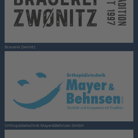
Brauerei Zwönitz
Orthopädietechnik Mayer&Behnsen GmbH