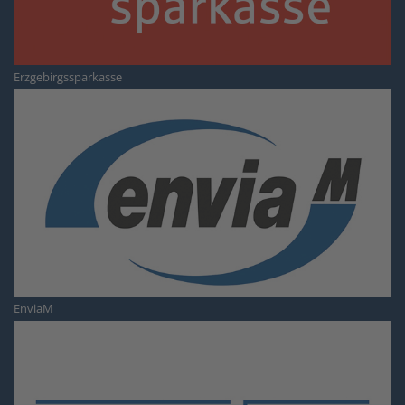
Erzgebirgssparkasse
EnviaM