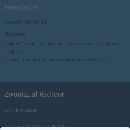
Newsletter
Anmeldeformular:
Hinweis:
Ihr könnt Euch unkompliziert anmelden, um unseren Newsletter zu
erhalten.
So bleibt Ihr immer informiert über die Zwönitztal-Radtour.
Zwönitztal-Radtour
WILLKOMMEN
TEILNAHMEBEDINGUNGEN