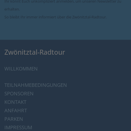
Ihr könnt Euch unkompliziert anmelden, um unseren Newsletter zu
erhalten.
So bleibt Ihr immer informiert über die Zwönitztal-Radtour.
Zwönitztal-Radtour
WILLKOMMEN
TEILNAHMEBEDINGUNGEN
SPONSOREN
KONTAKT
ANFAHRT
PARKEN
IMPRESSUM