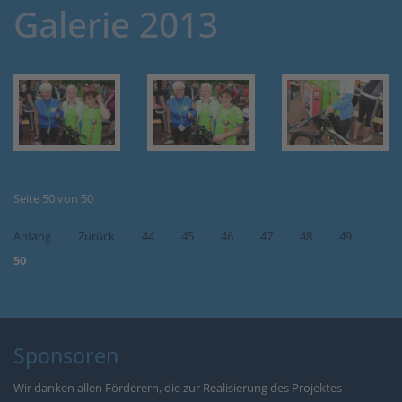
Galerie 2013
Seite 50 von 50
Anfang
Zurück
44
45
46
47
48
49
50
Sponsoren
Wir danken allen Förderern, die zur Realisierung des Projektes