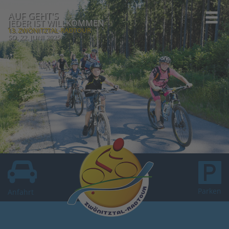
AUF GEHT'S
JEDER IST WILLKOMMEN
13. ZWÖNITZTAL-RADTOUR
SO, 22. JUNI 2025
Parken
Anfahrt