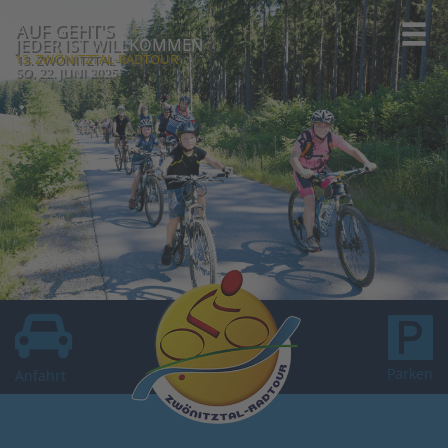
AUF GEHT'S
JEDER IST WILLKOMMEN
13. ZWÖNITZTAL-RADTOUR
SO, 22. JUNI 2025
Parken
Anfahrt