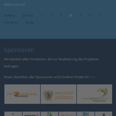
Seite 4 von 47
Anfang
Zurück
1
2
3
4
5
6
7
Vorwärts
Ende
Sponsoren
Wir danken allen Förderern, die zur Realisierung des Projektes
beitragen.
Einen Überblick aller Sponsoren und Förderer findet Ihr
hier