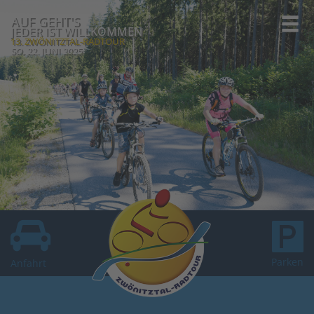
AUF GEHT'S
JEDER IST WILLKOMMEN
13. ZWÖNITZTAL-RADTOUR
SO, 22. JUNI 2025
Parken
Anfahrt