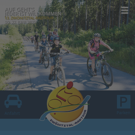
AUF GEHT'S
JEDER IST WILLKOMMEN
13. ZWÖNITZTAL-RADTOUR
SO, 22. JUNI 2025
Parken
Anfahrt